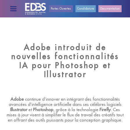
Portes Ouvertes
Candidature
Documentation
ECOLE
RETOUR
RETOUR
RETOUR
RETOUR
RETOUR
RETOUR
RETOUR
RETOUR
RETOUR
BORDEAUX
BACHELOR
PRÉSENTATION
PRÉSENTATION
PRÉSENTATION
EDITO DE
ENTREPRISE
MASTERE
PROCÉDURE
Adobe introduit de
DIGITAL
LA
D'ADMISSIONS
FORMATIONS
BUSINESS
DIRECTRICE
nouvelles fonctionnalités
ET IA
GRENOBLE
BACHELOR
BACHELOR
BACHELOR
TAXE
IA pour Photoshop et
D’APPRENTISSAGE
ÉTUDIANTS
PRÉSENTATION
INTERNATIONAUX
CAMPUS
Illustrator
MASTÈRE
ÉCOLE
(HORS UE)
LILLE
MASTERE
MASTERE
MASTERE
BUSINESS
ET IA
EXPÉRIENCE
NON-EU
LYON
ENTREPRISE
Adobe
continue d’innover en intégrant des fonctionnalités
INTERNATIONAL
avancées d’intelligence artificielle dans ses célèbres logiciels
MASTÈRE
STUDENTS
Illustrator
et
Photoshop
, grâce à la technologie
Firefly
. Ces
ÉVÉNEMENTIEL
PORTES
NANTES
mises à jour visent à simplifier le flux de travail des créatifs tout
ET IA
OUVERTES
en offrant des outils puissants pour la conception graphique.
ADMISSIONS