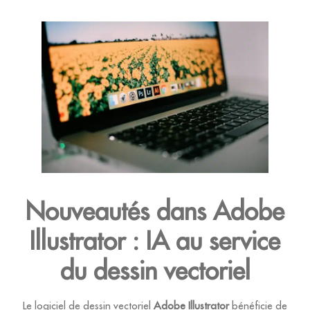
PARIS
MASTÈRE
HANDICAP &
MARKETING
ACCESSIBILITÉ
VAE
DIGITAL ET
TOULOUSE
/
IA
VAIT
ACTUALITÉS
SKOLAE
SERVICE
ALUMNI
LE
Nouveautés dans Adobe
CABINET
ALUMNI
Illustrator : IA au service
du dessin vectoriel
FAQ
Le logiciel de dessin vectoriel
Adobe Illustrator
bénéficie de