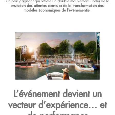
PARIS
Un pari gagnant qui reflète un double mouvement : celui de la
MASTÈRE
HANDICAP &
mutation des attentes clients
et de la
transformation des
MARKETING
ACCESSIBILITÉ
modèles économiques de l’événementiel
.
VAE
DIGITAL ET
TOULOUSE
/
IA
VAIT
ACTUALITÉS
SKOLAE
SERVICE
ALUMNI
LE
CABINET
ALUMNI
L’événement devient un
FAQ
vecteur d’expérience… et