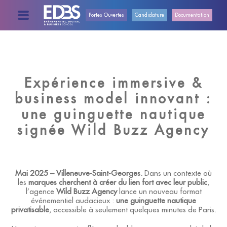
Portes Ouvertes
Candidature
Documentation
ECOLE
RETOUR
RETOUR
RETOUR
RETOUR
RETOUR
RETOUR
RETOUR
RETOUR
RETOUR
BORDEAUX
BACHELOR
PRÉSENTATION
PRÉSENTATION
PRÉSENTATION
EDITO DE
ENTREPRISE
MASTERE
PROCÉDURE
Expérience immersive &
DIGITAL
LA
D'ADMISSIONS
FORMATIONS
BUSINESS
DIRECTRICE
business model innovant :
ET IA
GRENOBLE
BACHELOR
BACHELOR
BACHELOR
TAXE
une guinguette nautique
D’APPRENTISSAGE
ÉTUDIANTS
PRÉSENTATION
INTERNATIONAUX
CAMPUS
signée Wild Buzz Agency
MASTÈRE
ÉCOLE
(HORS UE)
LILLE
MASTERE
MASTERE
MASTERE
BUSINESS
ET IA
EXPÉRIENCE
NON-EU
LYON
ENTREPRISE
Mai 2025 – Villeneuve-Saint-Georges.
Dans un contexte où
INTERNATIONAL
les
marques cherchent à créer du lien fort avec leur public
,
MASTÈRE
STUDENTS
l’agence
Wild Buzz Agency
lance un nouveau format
ÉVÉNEMENTIEL
PORTES
NANTES
événementiel audacieux :
une guinguette nautique
ET IA
OUVERTES
privatisable
, accessible à seulement quelques minutes de Paris.
ADMISSIONS