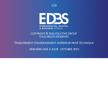
PARIS
MASTÈRE
HANDICAP &
CGI
MARKETING
ACCESSIBILITÉ
VAE
DIGITAL ET
TOULOUSE
/
IA
VAIT
ACTUALITÉS
COPYRIGHT © 2026 EDUCTIVE GROUP.
TOUS DROITS RÉSERVÉS.
SKOLAE
ÉTABLISSEMENT D'ENSEIGNEMENT SUPÉRIEUR PRIVÉ TECHNIQUE
DERNIÈRE MISE À JOUR : OCTOBRE 2023
SERVICE
ALUMNI
LE
CABINET
ALUMNI
FAQ