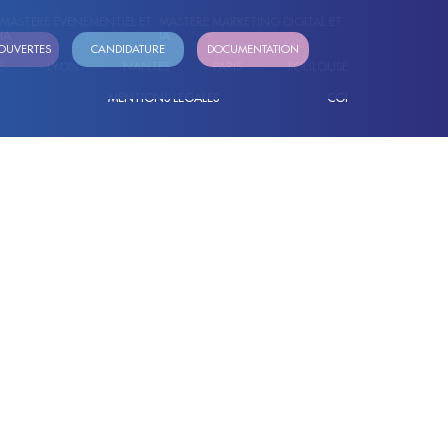
MASTÈRE ÉVÉNEMENTIEL ET
MASTÈRE MARKETING DIGITAL ET
IA
IA
OUVERTES
CANDIDATURE
DOCUMENTATION
E
LYON
NANTES
PARIS
TOULOUSE
E
MENTIONS LÉGALES
CGI