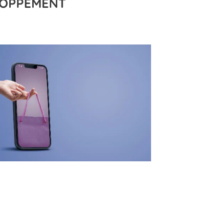
LOPPEMENT
t au monde du travail
, mais ils peuvent choisir
connaissances pour de
meilleures opportunités