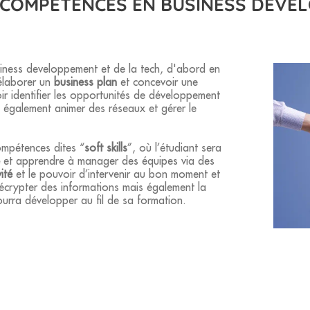
 COMPÉTENCES EN BUSINESS DÉVE
iness developpement et de la tech, d'abord en
 élaborer un
business plan
et concevoir une
ir identifier les opportunités de développement
 également animer des réseaux et gérer le
ompétences dites “
soft skills
”, où l’étudiant sera
et apprendre à manager des équipes via des
vité
et le pouvoir d’intervenir au bon moment et
crypter des informations mais également la
urra développer au fil de sa formation.
nologique
sur 3 ans permet aux étudiants de
s’intégrer rapidemen
siness Développement Technologique
et ainsi approfondir leurs 