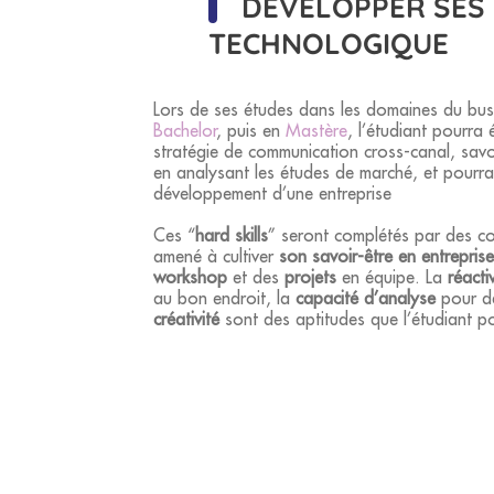
DÉVELOPPER SES
TECHNOLOGIQUE
Lors de ses études dans les domaines du bus
Bachelor
, puis en
Mastère
, l’étudiant pourra
stratégie de communication cross-canal, savo
en analysant les études de marché, et pourra
développement d’une entreprise
Ces “
hard skills
” seront complétés par des c
amené à cultiver
son savoir-être en entreprise
workshop
et des
projets
en équipe. La
réacti
au bon endroit, la
capacité d’analyse
pour dé
créativité
sont des aptitudes que l’étudiant po
Le
Bachelor Business Développement et Tech
de
poursuivre leurs études
par un
Mastère Bu
professionnelles
.